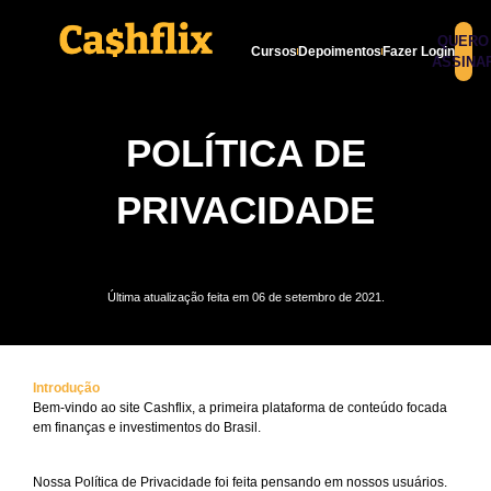
QUERO
Cursos
Depoimentos
Fazer Login
ASSINA
POLÍTICA DE
PRIVACIDADE
Última atualização feita em 06 de setembro de 2021.
Introdução
Bem-vindo ao site Cashflix, a primeira plataforma de conteúdo focada
em finanças e investimentos do Brasil.
Nossa Política de Privacidade foi feita pensando em nossos usuários.